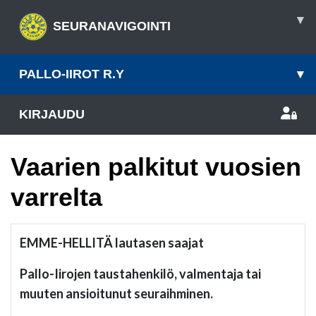
▾
SEURANAVIGOINTI
PALLO-IIROT R.Y
▾
KIRJAUDU
Vaarien palkitut vuosien
varrelta
EMME-HELLITÄ lautasen saajat
Pallo-Iirojen taustahenkilö, valmentaja tai
muuten ansioitunut seuraihminen.