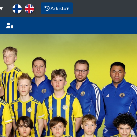
Arkisto
▾
▾
Next