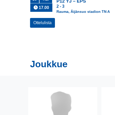
P12 YJ
–
EPS
2 - 3
17.00
Rauma, Äijänsuo stadion TN A
Ottelulista
Joukkue