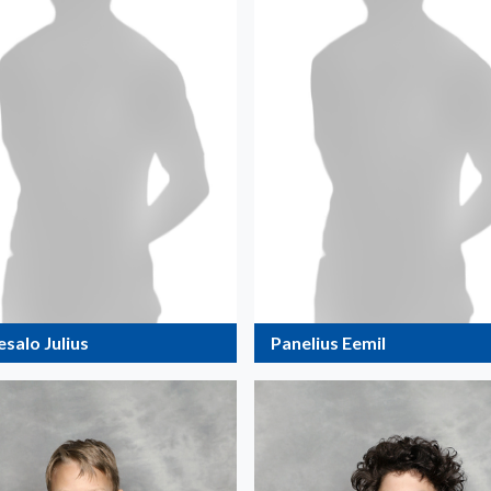
salo Julius
Panelius Eemil