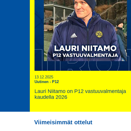
13.12.2025
Uutinen
-
P12
Lauri Niitamo on P12 vastuuvalmentaja
kaudella 2026
Viimeisimmät ottelut