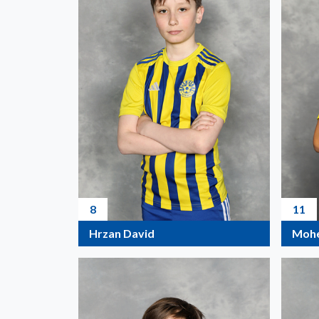
8
11
Hrzan David
Mohe