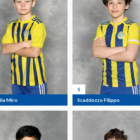
5
ila Miro
Scaddozzo Filippo