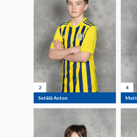
2
4
Setälä Anton
Matt