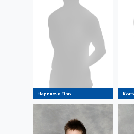
Heponeva Eino
Korte