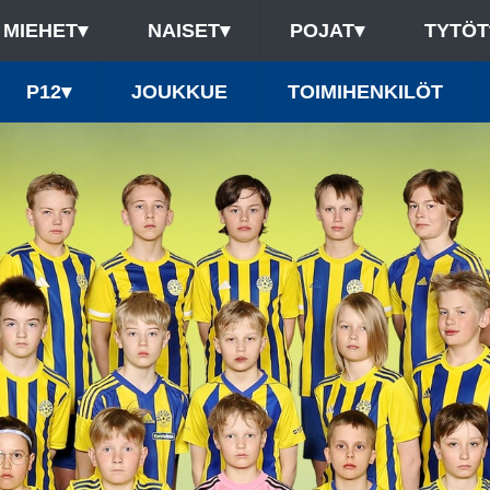
MIEHET
▾
NAISET
▾
POJAT
▾
TYTÖT
P12
▾
JOUKKUE
TOIMIHENKILÖT