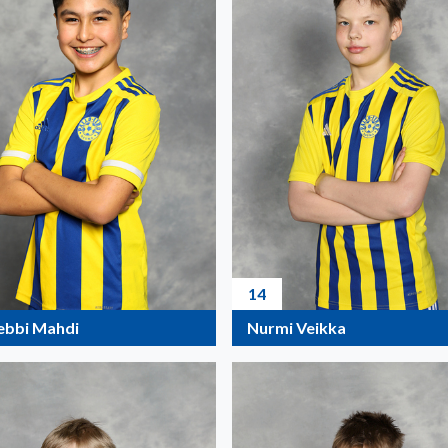
14
bbi Mahdi
Nurmi Veikka