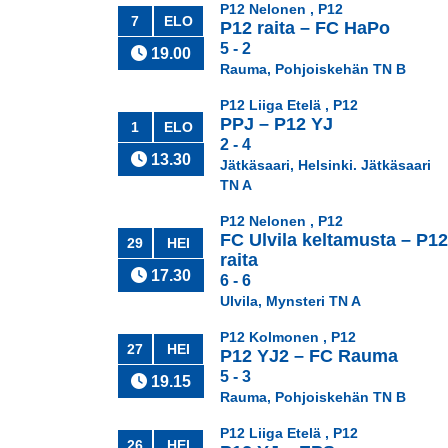
P12 Nelonen , P12
7
ELO
P12 raita
–
FC HaPo
5 - 2
19.00
Rauma, Pohjoiskehän TN B
P12 Liiga Etelä , P12
PPJ
–
P12 YJ
1
ELO
2 - 4
13.30
Jätkäsaari, Helsinki. Jätkäsaari
TN A
P12 Nelonen , P12
FC Ulvila keltamusta
–
P12
29
HEI
raita
17.30
6 - 6
Ulvila, Mynsteri TN A
P12 Kolmonen , P12
27
HEI
P12 YJ2
–
FC Rauma
5 - 3
19.15
Rauma, Pohjoiskehän TN B
P12 Liiga Etelä , P12
26
HEI