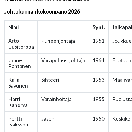
Johtokunnan kokoonpano 2026
Nimi
Synt.
Jalkapa
Arto
Puheenjohtaja
1951
Joukkue
Uusitorppa
Janne
Varapuheenjohtaja
1964
Erotuom
Rantanen
Kaija
Sihteeri
1953
Maalivah
Savunen
Harri
Varainhoitaja
1955
Puolusta
Kanerva
Pertti
Jäsen
1950
Keskike
Isaksson