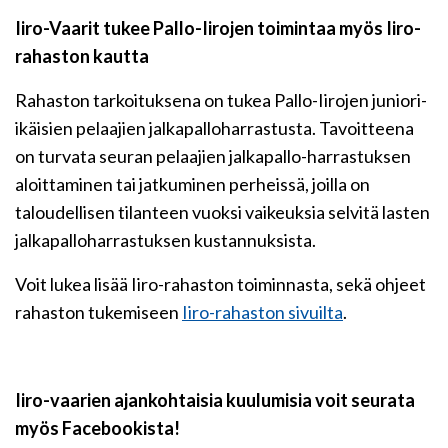
Iiro-Vaarit tukee Pallo-Iirojen toimintaa myös Iiro-
rahaston kautta
Rahaston tarkoituksena on tukea Pallo-Iirojen juniori-
ikäisien pelaajien jalkapalloharrastusta. Tavoitteena
on turvata seuran pelaajien jalkapallo-harrastuksen
aloittaminen tai jatkuminen perheissä, joilla on
taloudellisen tilanteen vuoksi vaikeuksia selvitä lasten
jalkapalloharrastuksen kustannuksista.
Voit lukea lisää Iiro-rahaston toiminnasta, sekä ohjeet
rahaston tukemiseen
Iiro-rahaston sivuilta
.
Iiro-vaarien ajankohtaisia kuulumisia voit seurata
myös Facebookista!