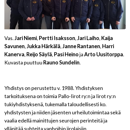
Vas.
Jari Niemi
,
Pertti Isaksson
,
Jari Laiho
,
Kaija
Savunen
,
Jukka Härkälä
,
Janne Rantanen
,
Harri
Kanerva
,
Reijo Säylä
,
Pasi Heino
ja
Arto Uusitorppa
.
Kuvasta puuttuu
Rauno Sundelin
.
Yhdistys on perustettu v. 1988. Yhdistyksen
tarkoituksena on toimia Pallo-Iirot ry:n ja Iirot ry:n
tukiyhdistyksenä, tukemalla taloudellisesti ko.
yhdistysten ja niiden jäsenten urheilutoimintaa sekä
vaalia edellä mainittujen seurojen perinteitä ja
ylläpitää suhteita vanhoihin iirolaisiin.