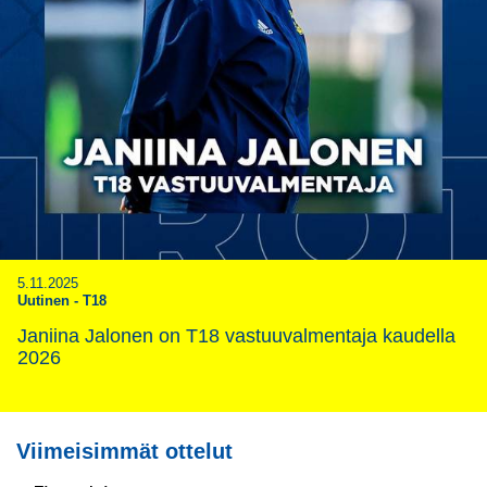
5.11.2025
Uutinen
-
T18
Janiina Jalonen on T18 vastuuvalmentaja kaudella
2026
Viimeisimmät ottelut