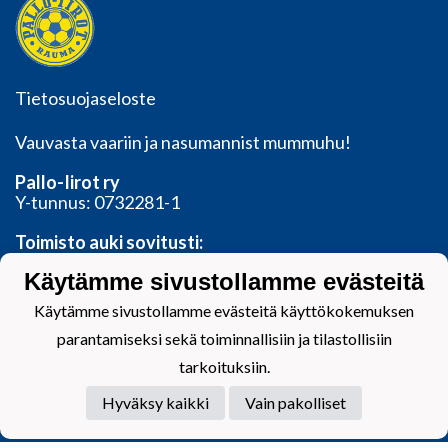
Tietosuojaseloste
Vauvasta vaariin ja nasumannist mummuhu!
Pallo-Iirot ry
Y-tunnus: 0732281-1
Toimisto auki sovitusti:
Valtakatu 11, 26100 Rauma
Käytämme sivustollamme evästeitä
toimisto@palloiirot.fi
Käytämme sivustollamme evästeitä käyttökokemuksen
parantamiseksi sekä toiminnallisiin ja tilastollisiin
tarkoituksiin.
Powered by
Hyväksy kaikki
Vain pakolliset