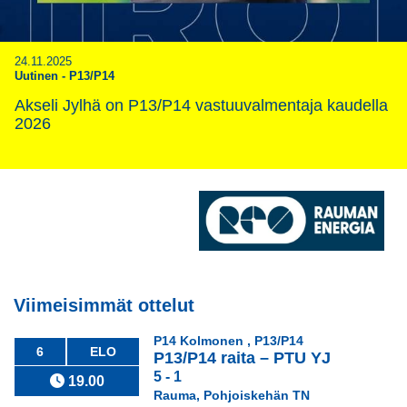
24.11.2025
Uutinen
-
P13/P14
Akseli Jylhä on P13/P14 vastuuvalmentaja kaudella
2026
Viimeisimmät ottelut
P14 Kolmonen , P13/P14
6
ELO
P13/P14 raita
–
PTU YJ
5 - 1
19.00
Rauma, Pohjoiskehän TN