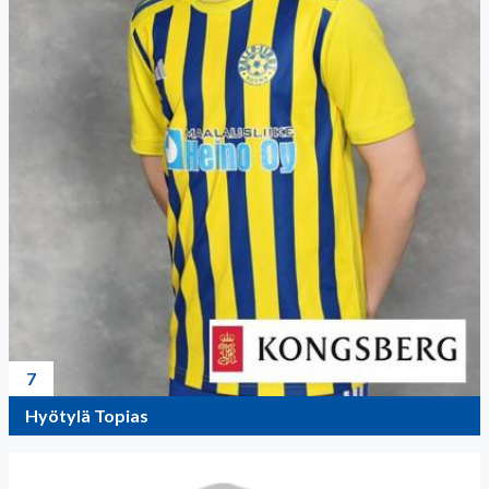
7
Hyötylä Topias