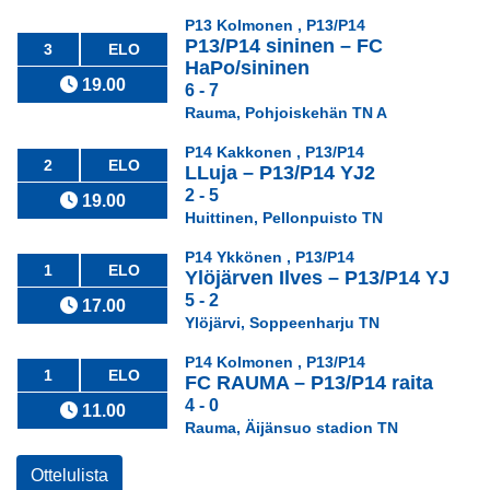
P13 Kolmonen , P13/P14
P13/P14 sininen
–
FC
3
ELO
HaPo/sininen
19.00
6 - 7
Rauma, Pohjoiskehän TN A
P14 Kakkonen , P13/P14
2
ELO
LLuja
–
P13/P14 YJ2
2 - 5
19.00
Huittinen, Pellonpuisto TN
P14 Ykkönen , P13/P14
1
ELO
Ylöjärven Ilves
–
P13/P14 YJ
5 - 2
17.00
Ylöjärvi, Soppeenharju TN
P14 Kolmonen , P13/P14
1
ELO
FC RAUMA
–
P13/P14 raita
4 - 0
11.00
Rauma, Äijänsuo stadion TN
Ottelulista