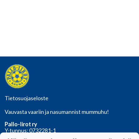
Tietosuojaseloste
Vauvasta vaariin ja nasumannist mummuhu!
Pallo-Iirot ry
Y-tunnus: 0732281-1