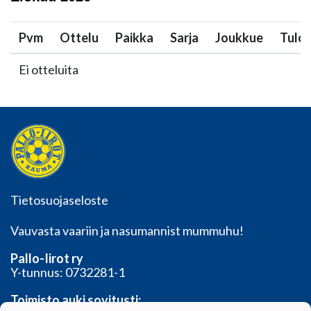
Pvm
Ottelu
Paikka
Sarja
Joukkue
Tulo
Ei otteluita
Tietosuojaseloste
Vauvasta vaariin ja nasumannist mummuhu!
Pallo-Iirot ry
Y-tunnus: 0732281-1
Toimisto auki sovitusti: