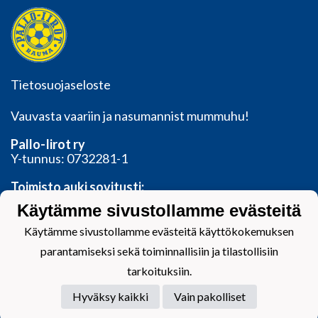
Tietosuojaseloste
Vauvasta vaariin ja nasumannist mummuhu!
Pallo-Iirot ry
Y-tunnus: 0732281-1
Toimisto auki sovitusti:
Valtakatu 11, 26100 Rauma
Käytämme sivustollamme evästeitä
toimisto@palloiirot.fi
Käytämme sivustollamme evästeitä käyttökokemuksen
parantamiseksi sekä toiminnallisiin ja tilastollisiin
tarkoituksiin.
Hyväksy kaikki
Vain pakolliset
Powered by