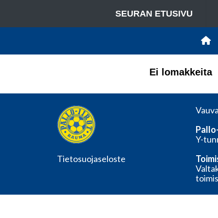
SEURAN ETUSIVU
Ei lomakkeita
Vauva
Pallo-
Y-tun
Tietosuojaseloste
Toimi
Valta
toimis