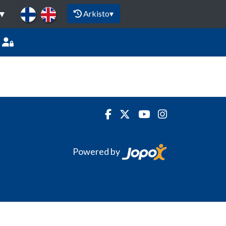
Arkisto
▾
▾
Powered by