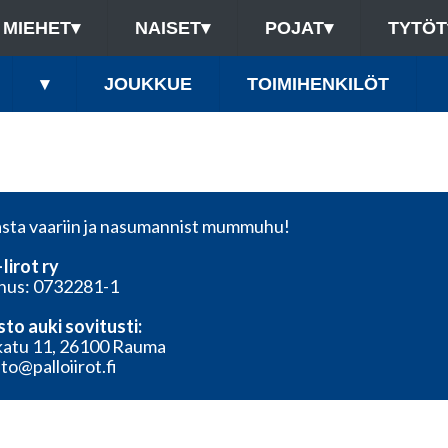
MIEHET
▾
NAISET
▾
POJAT
▾
TYTÖT
▾
JOUKKUE
TOIMIHENKILÖT
sta vaariin ja nasumannist mummuhu!
Iirot ry
nus: 0732281-1
sto auki sovitusti:
katu 11, 26100 Rauma
to@palloiirot.fi