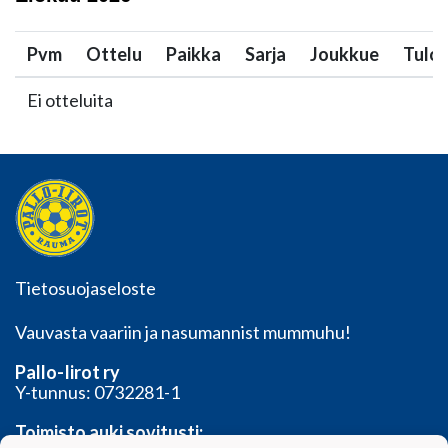
Pvm
Ottelu
Paikka
Sarja
Joukkue
Tulo
Ei otteluita
Tietosuojaseloste
Vauvasta vaariin ja nasumannist mummuhu!
Pallo-Iirot ry
Y-tunnus: 0732281-1
Toimisto auki sovitusti: