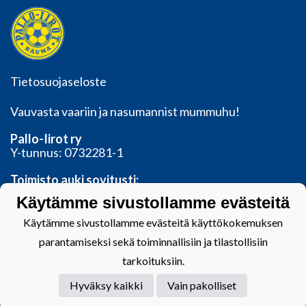
Tietosuojaseloste
Vauvasta vaariin ja nasumannist mummuhu!
Pallo-Iirot ry
Y-tunnus: 0732281-1
Toimisto auki sovitusti:
Valtakatu 11, 26100 Rauma
Käytämme sivustollamme evästeitä
toimisto@palloiirot.fi
Käytämme sivustollamme evästeitä käyttökokemuksen
parantamiseksi sekä toiminnallisiin ja tilastollisiin
tarkoituksiin.
Hyväksy kaikki
Vain pakolliset
Powered by