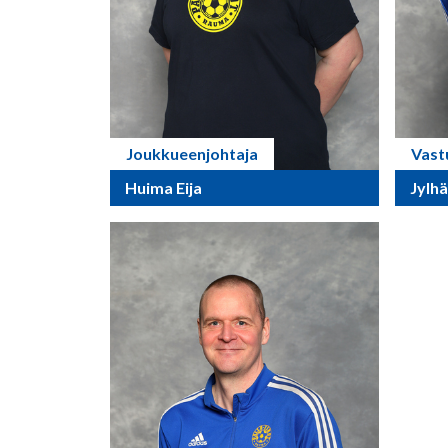
Joukkueenjohtaja
Vast
Huima Eija
Jylhä