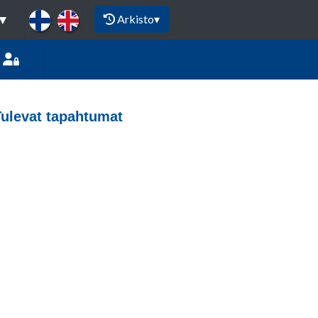
Arkisto
▾
▾
Tulevat tapahtumat