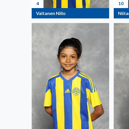
4
10
Valtanen Niilo
Niit