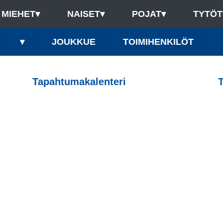
MIEHET
▾
NAISET
▾
POJAT
▾
TYTÖT
▾
JOUKKUE
TOIMIHENKILÖT
Tapahtumakalenteri