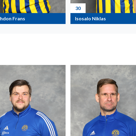
30
ahdon Frans
Isosalo Niklas