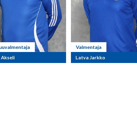
uuvalmentaja
Valmentaja
 Akseli
Latva Jarkko