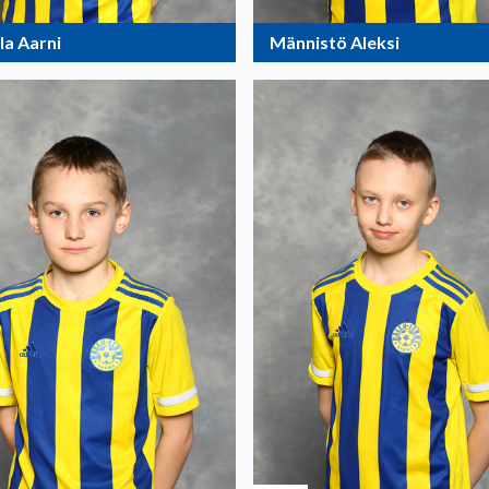
la Aarni
Männistö Aleksi