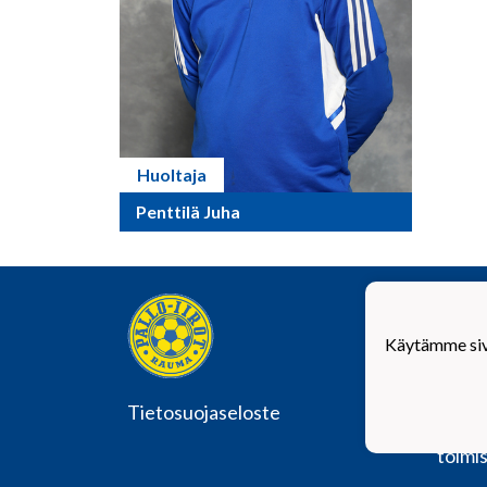
Huoltaja
Penttilä Juha
Vauva
Käytämme sivu
Pallo-
Y-tun
Tietosuojaseloste
Toimi
Valta
toimis