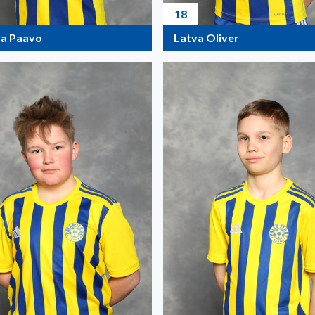
18
a Paavo
Latva Oliver