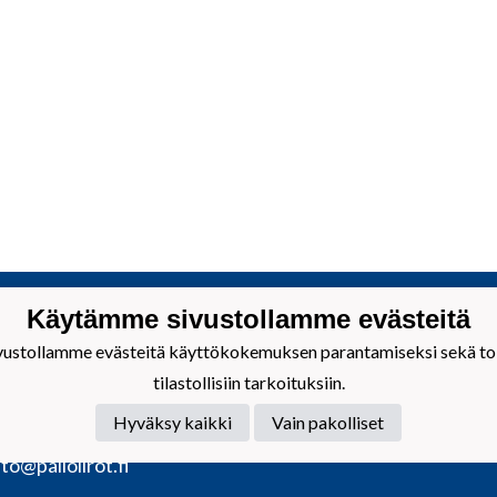
sta vaariin ja nasumannist mummuhu!
Käytämme sivustollamme evästeitä
stollamme evästeitä käyttökokemuksen parantamiseksi sekä toim
Iirot ry
nus: 0732281-1
tilastollisiin tarkoituksiin.
sto auki sovitusti:
Hyväksy kaikki
Vain pakolliset
katu 11, 26100 Rauma
to@palloiirot.fi