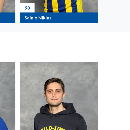
90
Sainio Niklas