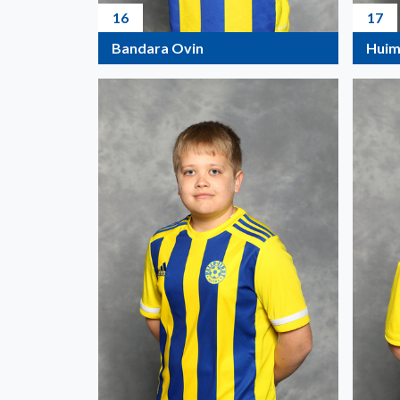
16
17
Bandara Ovin
Huim