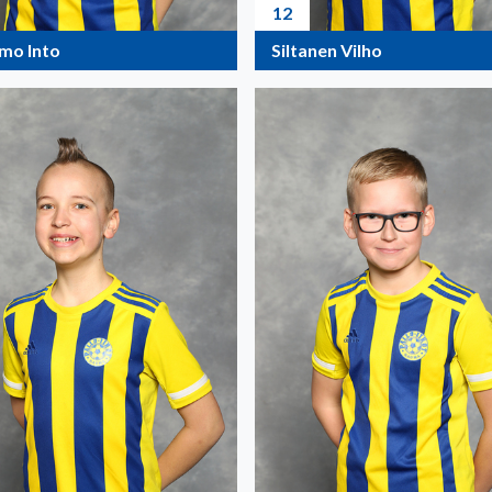
12
amo Into
Siltanen Vilho